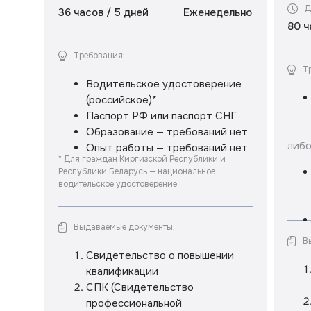
Д
36 часов / 5 дней
Еженедельно
80 ч
Требования:
Т
Водительское удостоверение
(российское)*
Паспорт РФ или паспорт СНГ
Образование — требований нет
либ
Опыт работы — требований нет
* Для граждан Киргизской Республики и
Республики Беларусь — национальное
водительское удостоверение
Выдаваемые документы:
В
Свидетельство о повышении
квалификации
СПК (Свидетельство
профессиональной