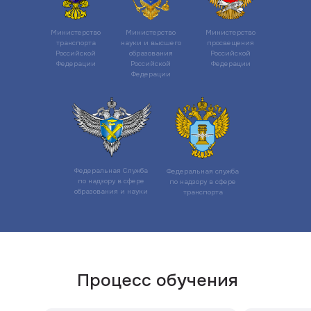
Министерство
Министерство
Министерство
транспорта
науки и высшего
просвещения
Российской
образования
Российской
Федерации
Российской
Федерации
Федерации
Федеральная Служба
Федеральная служба
по надзору в сфере
по надзору в сфере
образования и науки
транспорта
Процесс обучения