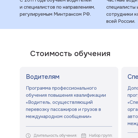
С 2011 года обучаем водителей
Частные води
и специалистов по направлениям,
специалисты 
регулируемым Минтрансом РФ.
сотрудники к
всей России.
Стоимость обучения
Водителям
Сп
Программа профессионального
Допо
обучения повышения квалификации
прог
«Водитель, осуществляющий
«Спе
перевозку пассажиров и грузов в
орга
международном сообщении»
авто
меж
Длительность обучения:
Набор групп: