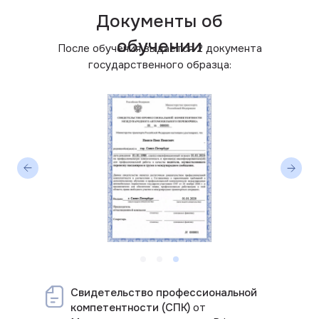
Документы об
обучении
После обучения выдается 2 документа
государственного образца:
Свидетельство профессиональной
компетентности (СПК)
от