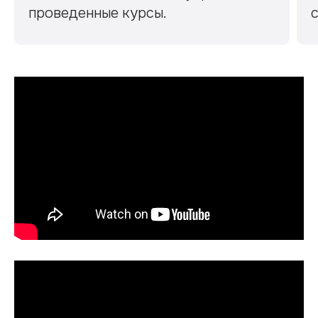
проведенные курсы.
с