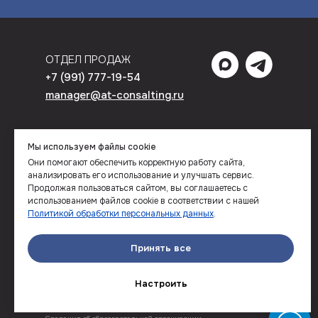
ОТДЕЛ ПРОДАЖ
+7 (991) 777-19-54
manager@at-consalting.ru
УЧЕБНО-МЕТОДИЧЕСКИЙ ОТДЕЛ
Мы используем файлы cookie
+7 (3522) 26‒50‒20
Они помогают обеспечить корректную работу сайта,
анализировать его использование и улучшать сервис.
Продолжая пользоваться сайтом, вы соглашаетесь с
использованием файлов cookie в соответствии с нашей
Политикой обработки персональных данных
.
ООО «‎Автотехнологии» ИНН 4501171491 ОГРН 1114501011734 Лицензия серии 45Л01
№0000965, регистрационный номер № 1418 от 06.07.2017 г. Юридический адрес:
640007, г. Курган, ул. Омская, 145, стр. 1, оф. 310 Фактический адрес: 640002, г.
Принять все
Курган, ул. Володарского, 65, оф. 414
Пользовательское соглашение
Настроить
Согласие на обработку персональных данных